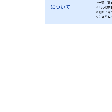
※
一部、実
について
※
1ヶ月無
※
お問い合
※
実施回数