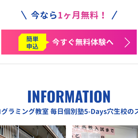
今なら
1ヶ月無料！
簡単
今すぐ
無料体験へ
申込
INFORMATION
ログラミング教室
毎日個別塾5-Days穴生校