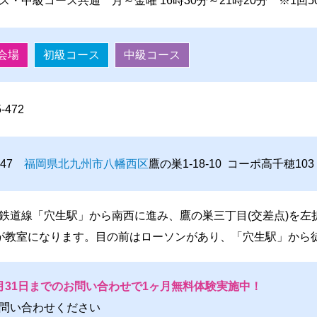
ス・中級コース共通 月～金曜 16時30分～21時20分 ※1回
会場
初級コース
中級コース
5-472
0047
福岡県
北九州市
八幡西区
鷹の巣1-18-10 コーポ高千穂103
鉄道線「穴生駅」から南西に進み、鷹の巣三丁目(交差点)を左
が教室になります。目の前はローソンがあり、「穴生駅」から
月31日までのお問い合わせで1ヶ月無料体験実施中！
問い合わせください