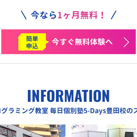
今なら
1ヶ月無料！
簡単
今すぐ
無料体験へ
申込
INFORMATION
ログラミング教室
毎日個別塾5-Days豊田校