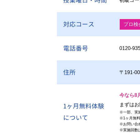
授業曜日・時間
初級コー
対応コース
プロ検
電話番号
0120-93
住所
〒191-
今なら8
1ヶ月無料体験
まずはお
※
一部、実
について
※
1ヶ月無
※
お問い合
※
実施回数