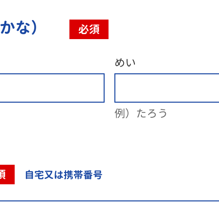
（かな）
必須
めい
例）たろう
須
自宅又は携帯番号