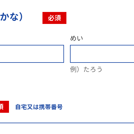
（かな）
必須
めい
例）たろう
須
自宅又は携帯番号