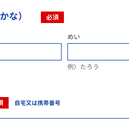
（かな）
必須
めい
例）たろう
須
自宅又は携帯番号