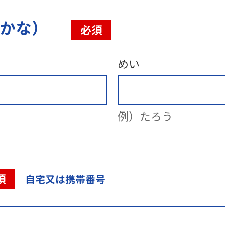
（かな）
必須
めい
例）たろう
須
自宅又は携帯番号