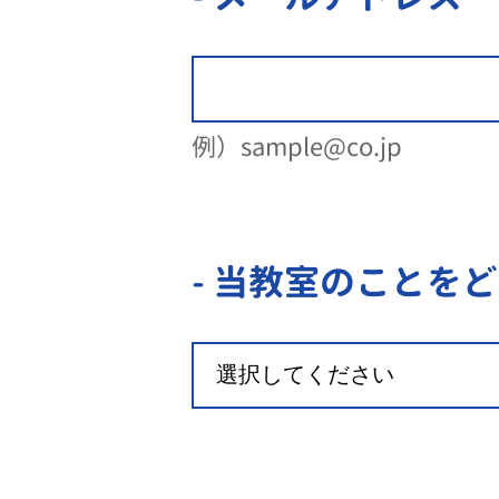
例）sample@co.jp
- 当教室のことを
ど