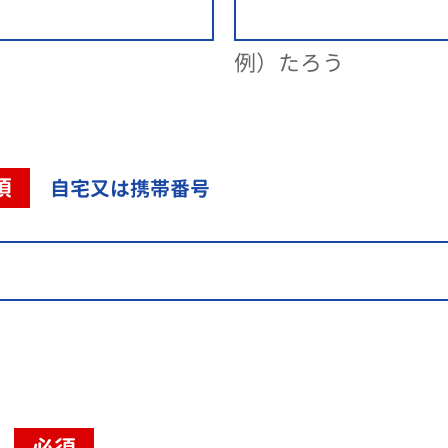
例）たろう
須
自宅又は携帯番号
必須