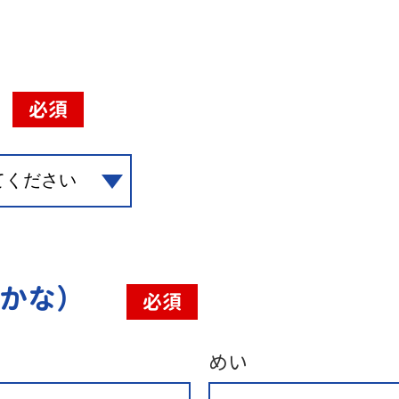
必須
（かな）
必須
めい