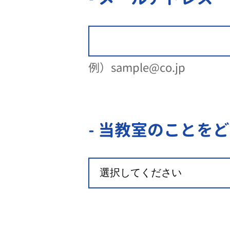
例）sample@co.jp
- 当教室のことを
ど