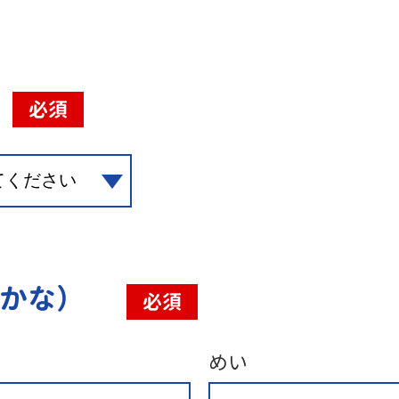
必須
（かな）
必須
めい