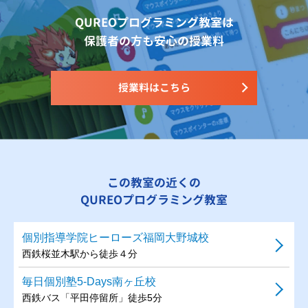
QUREOプログラミング教室は
保護者の方も安心の授業料
授業料はこちら
この教室の近くの
QUREOプログラミング教室
個別指導学院ヒーローズ福岡大野城校
西鉄桜並木駅から徒歩４分
毎日個別塾5-Days南ヶ丘校
西鉄バス「平田停留所」徒歩5分