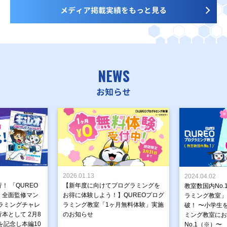
メディア掲載実績をもっと見る
NEWS
お知らせ
2026.01.13
2024.04.02
！ 「QUREO
【新年度に向けてプログラミングを
教室数国内No.
」全面監修マン
お得に体験しよう！】QUREOプログ
ラミング教室」が
ラミングチャレ
ラミング教室「1ヶ月無料体験」実施
破！ 〜小学生
本として 2月8
のお知らせ
ミング教室にお
を記念し本編10
No.1（※）〜