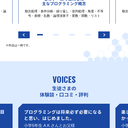
主なプログラミング概念
・論
順次処理・条件分岐・繰り返し・並列処理・角度・不等
順
号・座標・乱数・論理演算子・変数・関数・リスト
※作品は一例です。
VOICES
生徒さまの
体験談・口コミ・評判
目
プログラミングは将来必ず必要になる
楽
と思い、はじめました。
か
小学5年生 A.K.さんとお父様
小学