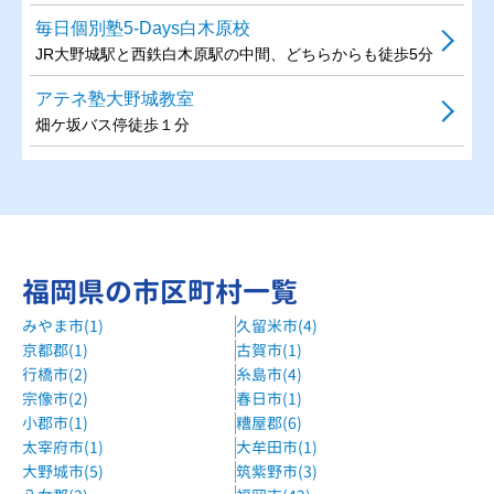
毎日個別塾5-Days白木原校
JR大野城駅と西鉄白木原駅の中間、どちらからも徒歩5分
アテネ塾大野城教室
畑ケ坂バス停徒歩１分
福岡県の市区町村一覧
みやま市(1)
久留米市(4)
京都郡(1)
古賀市(1)
行橋市(2)
糸島市(4)
宗像市(2)
春日市(1)
小郡市(1)
糟屋郡(6)
太宰府市(1)
大牟田市(1)
大野城市(5)
筑紫野市(3)