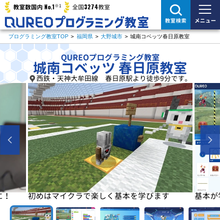
※1
No.1
3274
教室数国内
全国
教室
メニュー
教室検索
プログラミング教室TOP
>
福岡県
>
大野城市
>
城南コベッツ春日原教室
QUREOプログラミング教室
城南コベッツ 春日原教室
西鉄・天神大牟田線 春日原駅より徒歩9分です。
に！
初めはマイクラで楽しく基本を学びます
基本が