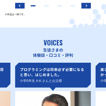
※作品は一例です。
VOICES
生徒さまの
体験談・口コミ・評判
目
プログラミングは将来必ず必要になる
楽
と思い、はじめました。
か
小学5年生 A.K.さんとお父様
小学