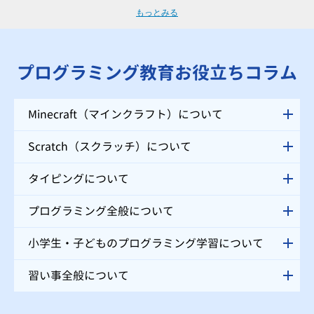
続させるために非常に大切と言えます。そのため、一人ひとりのレベル・進
もっとみる
度に合わせた個別指導を行う「QUREOプログラミング教室 個別教室のマナ
ベスト 田上校」では、自分ではなかなか声をあげられない小学生のお子様
にも、講師がお声掛けをさせていただくので、安心してご受講いただけま
す。
プログラミング教育お役立ちコラム
Minecraft（マインクラフト）について
Scratch（スクラッチ）について
タイピングについて
プログラミング全般について
小学生・子どものプログラミング学習について
習い事全般について