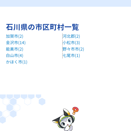
【バス停】金沢西警察署前 徒歩5分
個別教室のマナベスト大徳校
石川県の市区町村一覧
金石街道沿い、大徳小学校向かい
加賀市(2)
河北郡(2)
個別教室のマナベスト金石校
金沢市(14)
小松市(3)
金沢西警察署から歩いてすぐ
能美市(2)
野々市市(2)
個別教室のマナベスト笠舞校
白山市(4)
七尾市(1)
かほく市(1)
北陸鉄道 笠舞二丁目バス停 徒歩1分
個別教室のマナベスト泉本町校
北陸鉄道 金沢高校前バス停 徒歩1分
個別教室のマナベスト諸江校
金沢バイパス諸江交差点 徒歩5分
個別教室のマナベスト泉野校
北陸鉄道 泉野一丁目バス停 徒歩4分
個別教室のマナベスト駅西校