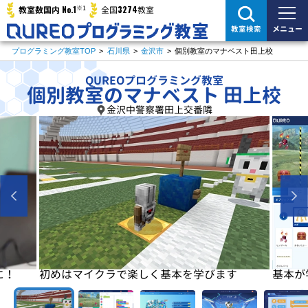
※1
No.1
3274
教室数国内
全国
教室
メニュー
教室検索
プログラミング教室TOP
>
石川県
>
金沢市
>
個別教室のマナベスト田上校
QUREOプログラミング教室
個別教室のマナベスト 田上校
金沢中警察署田上交番隣
に！
初めはマイクラで楽しく基本を学びます
基本が