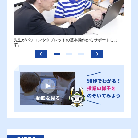
。
先生がパソコンやタブレットの基本操作からサポートしま
わから
す。