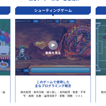
シューティングゲーム
このゲームで使用した
主なプログラミング概念
・論
順次処理・条件分岐・繰り返し・並列処理・角度・不等
順
号・座標・乱数・論理演算子・変数・関数・リスト