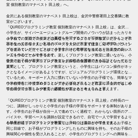
室 個別教室のマナベスト 田上校」へ。
金沢にある個別教室のマナベスト 田上校は、金沢中警察署田上交番隣に教
室がございます。
「QUREOプログラミング教室 個別教室のマナベスト 田上校」は、金沢の
小学生が、サイバーエージェントグループ開発のノウハウが詰まったカリキ
ュラムで、プログラミングの基礎を学習することが可能なプログラミング教
小学校での集団での授業とは異なった「プログラミング教室」だからこそ、
室となっております。私達のプログラミング教室で使う「QUREO」という
小学生のお子様一人ひとりのペースを大切に、まずは楽しんでプログラミン
プログラミングサービスは、小学生向けの教材となっており、１つのレッス
グを進めていただくことができます。そして学習を進めると難易度の高いゲ
ンで１つのゲームを作ります。
ームを作ることができるので、楽しくプログラミング教室に通いながら、小
学生のお子様が着実にプログラミングの概念を習得できる設計となっており
金沢で近くのプログラミング教室をお探しの保護者の方からよくいただくご
ます。
質問として、プログラミング教室というと、小学生にはパソコン操作がネッ
クとなるイメージがあるようですが、ビジュアルプログラミング環境となっ
ているため、キーボード入力に慣れていない小学生のお子様でも、簡単なマ
ウスの操作だけで進めることができ、プログラミング教室に通うのがはじめ
小学校でも、今後プログラミングが必修化されることにより、金沢でも、小
ての場合でも親しみやすく、継続しやすいカリキュラムと言えます。
学生のプログラミング教育の必要性が高まると考えられます。
「QUREOプログラミング教室 個別教室のマナベスト 田上校」の特長の一
つに、講師がしっかりと小学生のお子様の学習をサポートする体制がありま
す。小学生のお子様が自分一人で進めていく過程で、わからない箇所のアド
バイスや、学習ペースを講師が設定できるので、自宅で一人で学習するより
も効果的にプログラミングを学習し、身につけることができます。
小学生が通うプログラミング教室では、時には講師が小学生であるお子様と
同じ目線で、お子様がプログラミングしたものに興味を持ち、そのお子様の
興味関心や個性を受け入れることが、小学生のプログラミングへの興味を継