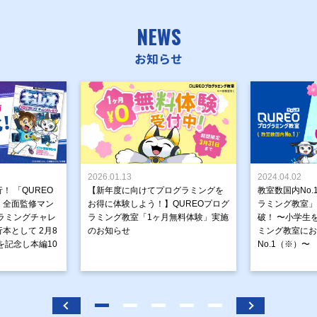
NEWS
お知らせ
2026.01.13
2024.04.02
！ 「QUREO
【新年度に向けてプログラミングを
教室数国内No.
」全面監修マン
お得に体験しよう！】QUREOプログ
ラミング教室」が
ラミングチャレ
ラミング教室「1ヶ月無料体験」実施
破！ 〜小学生
本として 2月8
のお知らせ
ミング教室にお
を記念し本編10
No.1（※）〜