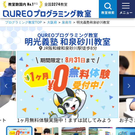
※1
No.1
3274
教室数国内
全国
教室
メニュー
教室検索
プログラミング教室TOP
>
大阪府
>
泉南市
>
明光義塾和泉砂川教室
QUREOプログラミング教室
明光義塾 和泉砂川教室
JR阪和線和泉砂川駅徒歩8分
よう
お子さまの「楽しい」を学びの原動力に！
初めは