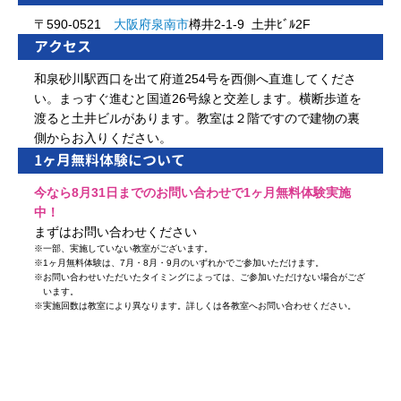
〒590-0521
大阪府
泉南市
樽井2-1-9 土井ﾋﾞﾙ2F
アクセス
和泉砂川駅西口を出て府道254号を西側へ直進してくださ
い。まっすぐ進むと国道26号線と交差します。横断歩道を
渡ると土井ビルがあります。教室は２階ですので建物の裏
側からお入りください。
1ヶ月無料体験について
今なら8月31日までのお問い合わせで1ヶ月無料体験実施
中！
まずはお問い合わせください
※
一部、実施していない教室がございます。
※
1ヶ月無料体験は、7月・8月・9月のいずれかでご参加いただけます。
※
お問い合わせいただいたタイミングによっては、ご参加いただけない場合がござ
います。
※
実施回数は教室により異なります。詳しくは各教室へお問い合わせください。