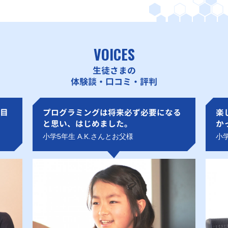
VOICES
生徒さまの
体験談・口コミ・評判
目
プログラミングは将来必ず必要になる
楽
と思い、はじめました。
か
小学5年生 A.K.さんとお父様
小学