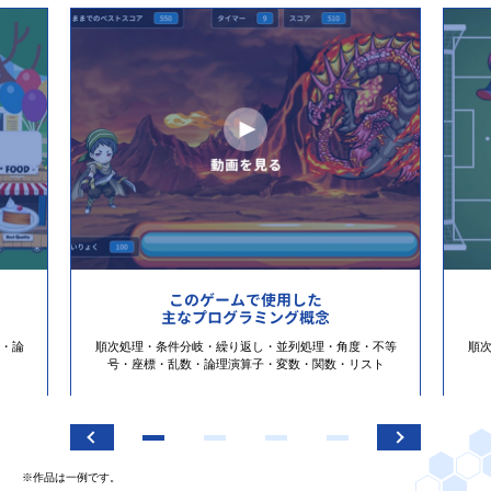
このゲームで使用した
主なプログラミング概念
・論
順次処理・条件分岐・繰り返し・並列処理・角度・不等
順
号・座標・乱数・論理演算子・変数・関数・リスト
※作品は一例です。