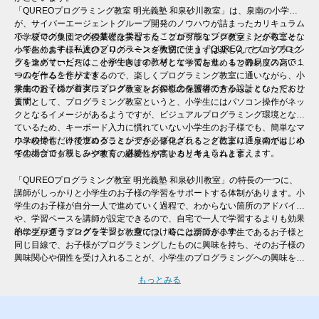
「QUREOプログラミング教室 明光義塾 和泉砂川教室」は、泉南の小学生
が、サイバーエージェントグループ開発のノウハウが詰まったカリキュラム
で、プログラミングの基礎を学習することが可能なプログラミング教室とな
小学校での集団での授業とは異なった「プログラミング教室」だからこそ、
っております。私達のプログラミング教室で使う「QUREO」というプログ
小学生のお子様一人ひとりのペースを大切に、まずは楽しんでプログラミン
ラミングサービスは、小学生向けの教材となっており、１つのレッスンで１
グを進めていただくことができます。そして学習を進めると難易度の高いゲ
つのゲームを作ります。
ームを作ることができるので、楽しくプログラミング教室に通いながら、小
学生のお子様が着実にプログラミングの概念を習得できる設計となっており
泉南で近くのプログラミング教室をお探しの保護者の方からよくいただくご
ます。
質問として、プログラミング教室というと、小学生にはパソコン操作がネッ
クとなるイメージがあるようですが、ビジュアルプログラミング環境となっ
ているため、キーボード入力に慣れていない小学生のお子様でも、簡単なマ
ウスの操作だけで進めることができ、プログラミング教室に通うのがはじめ
小学校でも、今後プログラミングが必修化されることにより、泉南でも、小
ての場合でも親しみやすく、継続しやすいカリキュラムと言えます。
学生のプログラミング教育の必要性が高まると考えられます。
「QUREOプログラミング教室 明光義塾 和泉砂川教室」の特長の一つに、
講師がしっかりと小学生のお子様の学習をサポートする体制があります。小
学生のお子様が自分一人で進めていく過程で、わからない箇所のアドバイス
や、学習ペースを講師が設定できるので、自宅で一人で学習するよりも効果
的にプログラミングを学習し、身につけることができます。
小学生が通うプログラミング教室では、時には講師が小学生であるお子様と
同じ目線で、お子様がプログラミングしたものに興味を持ち、そのお子様の
興味関心や個性を受け入れることが、小学生のプログラミングへの興味を継
続させるために非常に大切と言えます。そのため、一人ひとりのレベル・進
もっとみる
度に合わせた個別指導を行う「QUREOプログラミング教室 明光義塾 和泉
砂川教室」では、自分ではなかなか声をあげられない小学生のお子様にも、
講師がお声掛けをさせていただくので、安心してご受講いただけます。