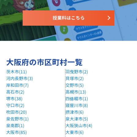
授業料はこちら
大阪府の市区町村一覧
茨木市(11)
羽曳野市(2)
河内長野市(3)
貝塚市(2)
岸和田市(7)
交野市(5)
高石市(2)
高槻市(13)
堺市(38)
四條畷市(1)
守口市(2)
寝屋川市(8)
吹田市(20)
摂津市(6)
泉佐野市(1)
泉大津市(5)
泉南郡(1)
大阪狭山市(4)
大阪市(85)
大東市(6)