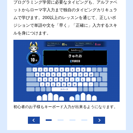
プログラミング学習に必要なタイピングも、アルファベ
ットからローマ字入力まで独自のタイピングカリキュラ
ムで学びます。200以上のレッスンを通じて、正しいポ
ジションで単語や文を「早く」「正確に」入力するスキ
ルを身につけます。
す。
初心者のお子様もキーボード入力が出来るようになります。
正しい
ます。