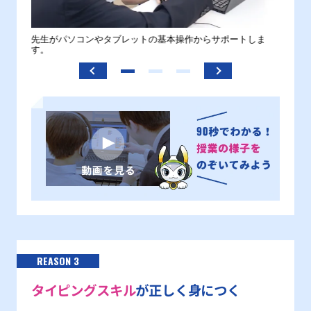
。
先生がパソコンやタブレットの基本操作からサポートしま
わから
す。
REASON 3
タイピングスキル
が正しく身につく