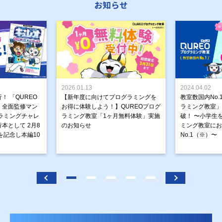
お知らせ
2026.01.13
2024.04.02
！ 「QUREO
【新年度に向けてプログラミングを
教室数国内No.
」全面監修マン
お得に体験しよう！】QUREOプログ
ラミング教室」が
ラミングチャレ
ラミング教室「1ヶ月無料体験」実施
破！ 〜小学生
本として 2月8
のお知らせ
ミング教室にお
を記念し本編10
No.1（※）〜