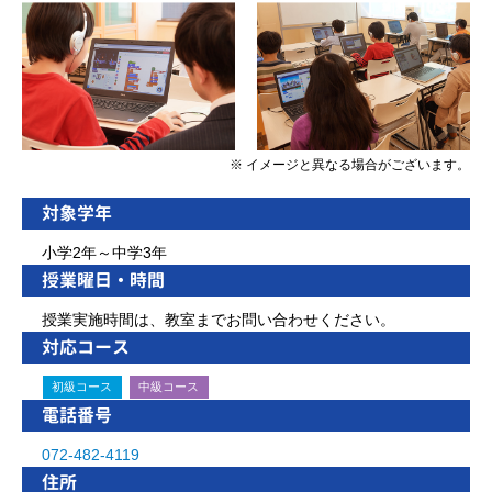
※ イメージと異なる場合がございます。
対象学年
小学2年～中学3年
授業曜日・時間
授業実施時間は、教室までお問い合わせください。
対応コース
初級コース
中級コース
電話番号
072-482-4119
住所