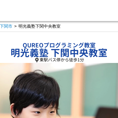
下関市
>
明光義塾下関中央教室
QUREOプログラミング教室
明光義塾 下関中央教室
東駅バス停から徒歩1分