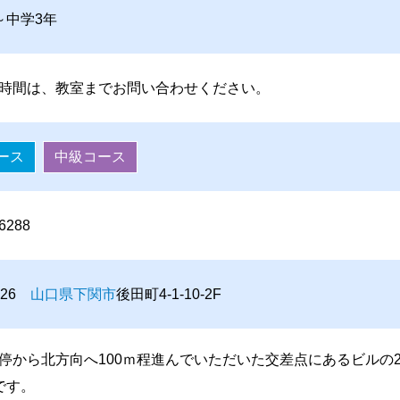
～中学3年
時間は、教室までお問い合わせください。
ース
中級コース
-6288
0826
山口県
下関市
後田町4-1-10-2F
停から北方向へ100ｍ程進んでいただいた交差点にあるビルの
です。