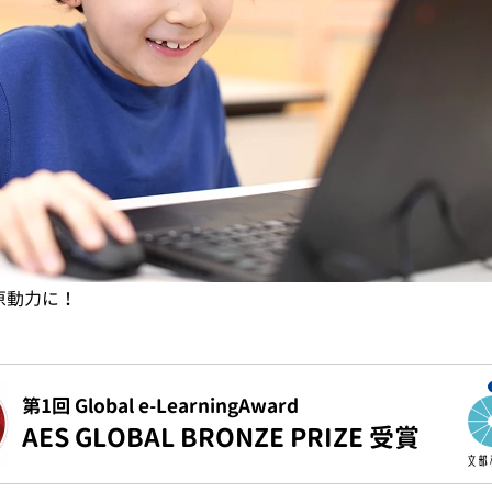
原動力に！
第1回 Global e-LearningAward
AES GLOBAL BRONZE PRIZE 受賞