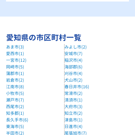
愛知県の市区町村一覧
あま市(3)
みよし市(2)
愛西市(1)
安城市(7)
一宮市(12)
稲沢市(4)
岡崎市(5)
海部郡(6)
蒲郡市(1)
刈谷市(4)
岩倉市(2)
犬山市(2)
江南市(8)
春日井市(16)
小牧市(5)
常滑市(2)
瀬戸市(7)
清須市(1)
西尾市(2)
大府市(3)
知多郡(1)
知立市(2)
長久手市(6)
津島市(1)
東海市(5)
日進市(4)
半田市(2)
尾張旭市(7)