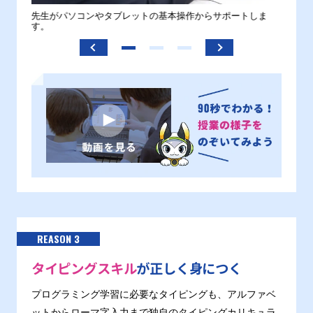
。
先生がパソコンやタブレットの基本操作からサポートしま
わから
す。
REASON 3
タイピングスキル
が正しく身につく
プログラミング学習に必要なタイピングも、アルファベ
ットからローマ字入力まで独自のタイピングカリキュラ