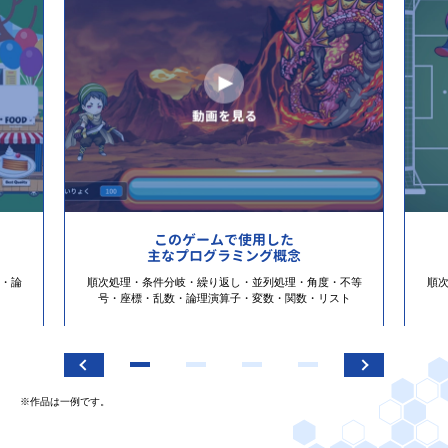
このゲームで使用した
主なプログラミング概念
・論
順次処理・条件分岐・繰り返し・並列処理・角度・不等
順
号・座標・乱数・論理演算子・変数・関数・リスト
※作品は一例です。