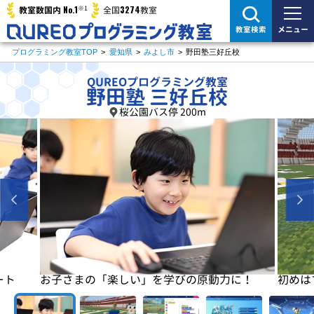
※1
No.1
3274
教室数国内
全国
教室
メニュー
教室検索
プログラミング教室TOP
>
愛知県
>
みよし市
>
野田塾三好丘校
QUREOプログラミング教室
野田塾 三好丘校
桜公園バス停 200m
に！
初めはマイクラで楽しく基本を学びます
基本が