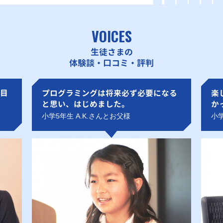
VOICES
生徒さまの
体験談・口コミ・評判
目
プログラミングは将来必ず必要になる
楽
と思い、はじめました。
か
小学5年生 A.K.さんとお父様
小学