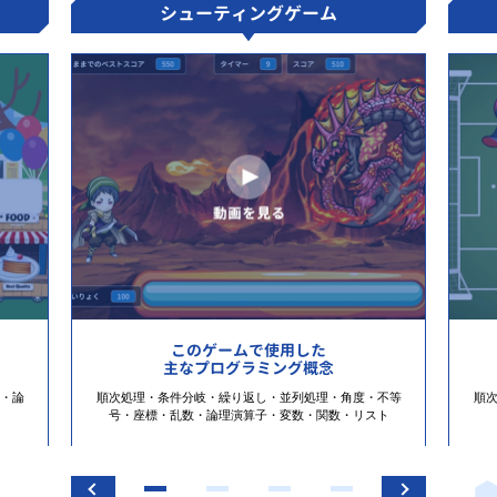
シューティングゲーム
このゲームで使用した
主なプログラミング概念
・論
順次処理・条件分岐・繰り返し・並列処理・角度・不等
順
号・座標・乱数・論理演算子・変数・関数・リスト