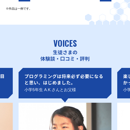
※作品は一例です。
VOICES
生徒さまの
体験談・口コミ・評判
目
プログラミングは将来必ず必要になる
楽
と思い、はじめました。
か
小学5年生 A.K.さんとお父様
小学