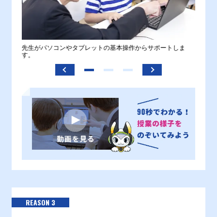
。
先生がパソコンやタブレットの基本操作からサポートしま
わから
す。
REASON 3