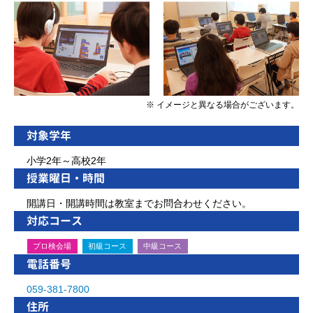
※ イメージと異なる場合がございます。
対象学年
小学2年～高校2年
授業曜日・時間
開講日・開講時間は教室までお問合わせください。
対応コース
プロ検会場
初級コース
中級コース
電話番号
059-381-7800
住所