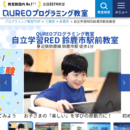
※1
No.1
3274
教室数国内
全国
教室
メニュー
教室検索
プログラミング教室TOP
>
三重県
>
鈴鹿市
>
自立学習RED鈴鹿市駅前教室
QUREOプログラミング教室
自立学習RED 鈴鹿市駅前教室
近鉄鈴鹿線 鈴鹿市駅 徒歩1分
よう
お子さまの「楽しい」を学びの原動力に！
初めは