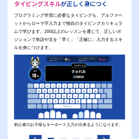
タイピングスキル
が正しく身につく
プログラミング学習に必要なタイピングも、アルファベ
ットからローマ字入力まで独自のタイピングカリキュラ
ムで学びます。200以上のレッスンを通じて、正しいポ
ジションで単語や文を「早く」「正確に」入力するスキ
ルを身につけます。
す。
初心者のお子様もキーボード入力が出来るようになります。
正しい
ます。