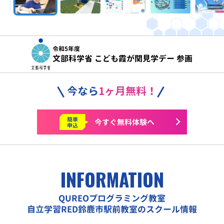
令和5年度
文部科学省 こども霞が関見学デー 参画
今なら
1ヶ月無料！
簡単
今すぐ
無料体験へ
申込
INFORMATION
QUREOプログラミング教室
自立学習RED鈴鹿市駅前教室のスクール情報