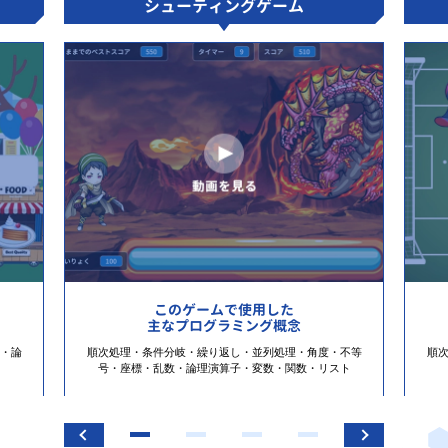
シューティングゲーム
このゲームで使用した
主なプログラミング概念
・論
順次処理・条件分岐・繰り返し・並列処理・角度・不等
順
号・座標・乱数・論理演算子・変数・関数・リスト