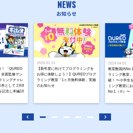
NEWS
お知らせ
2026.01.13
2024.04.02
！ 「QUREO
【新年度に向けてプログラミングを
教室数国内No.
」全面監修マン
お得に体験しよう！】QUREOプログ
ラミング教室」が
ラミングチャレ
ラミング教室「1ヶ月無料体験」実施
破！ 〜小学生
本として 2月8
のお知らせ
ミング教室にお
を記念し本編10
No.1（※）〜