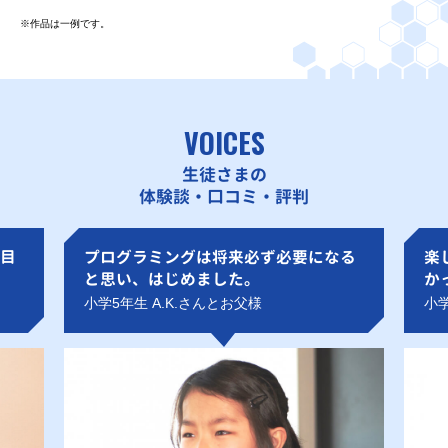
※作品は一例です。
VOICES
生徒さまの
体験談・口コミ・評判
目
プログラミングは将来必ず必要になる
楽
と思い、はじめました。
か
小学5年生 A.K.さんとお父様
小学