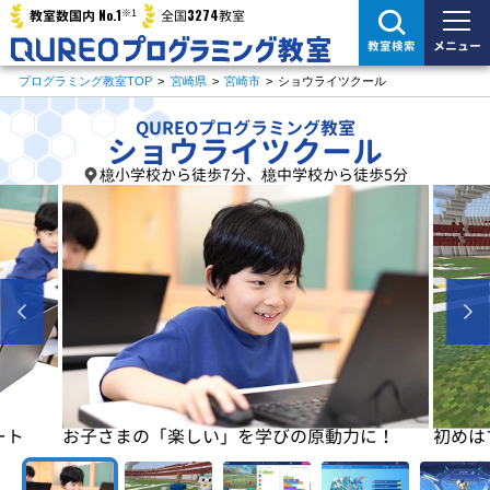
※1
No.1
3274
教室数国内
全国
教室
メニュー
教室検索
プログラミング教室TOP
>
宮崎県
>
宮崎市
>
ショウライツクール
QUREOプログラミング教室
ショウライツクール
檍小学校から徒歩7分、檍中学校から徒歩5分
に！
初めはマイクラで楽しく基本を学びます
基本が