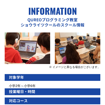
INFORMATION
QUREOプログラミング教室
ショウライツクールのスクール情報
※ イメージと異なる場合がございます。
対象学年
小学2年～小学6年
授業曜日・時間
対応コース