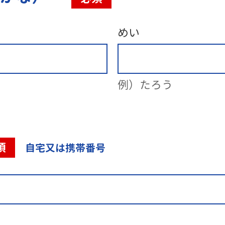
めい
例）たろう
須
自宅又は携帯番号