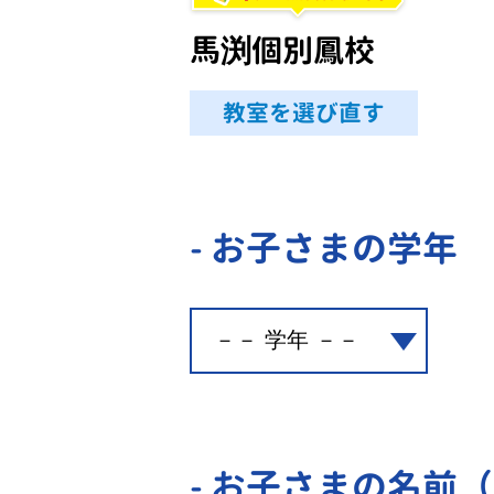
馬渕個別鳳校
教室を選び直す
- お子さまの学年
- お子さまの名前