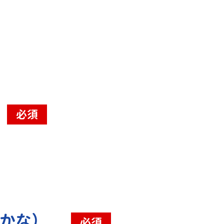
必須
（かな）
必須