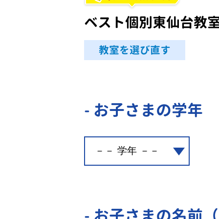
ベスト個別東仙台教
教室を選び直す
- お子さまの学年
- お子さまの名前