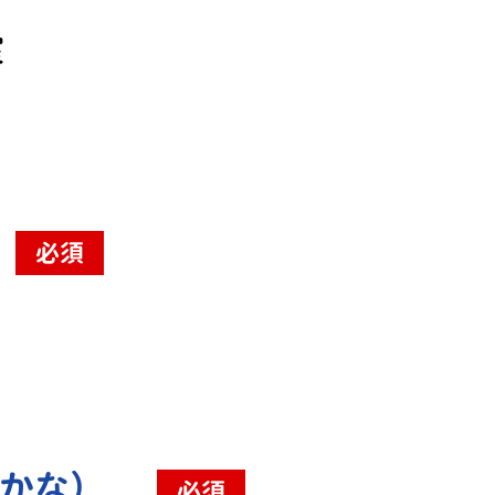
室
必須
（かな）
必須