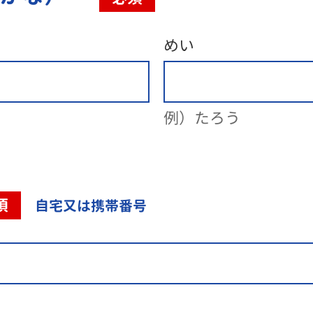
めい
例）たろう
須
自宅又は携帯番号