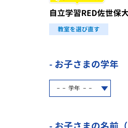
自立学習RED佐世保
教室を選び直す
- お子さまの学年
- お子さまの名前