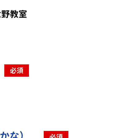
大野教室
必須
（かな）
必須