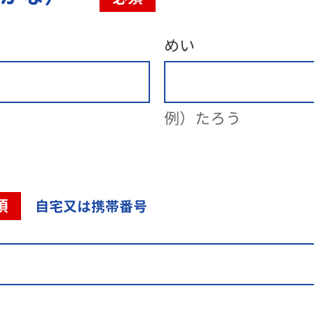
めい
例）たろう
須
自宅又は携帯番号