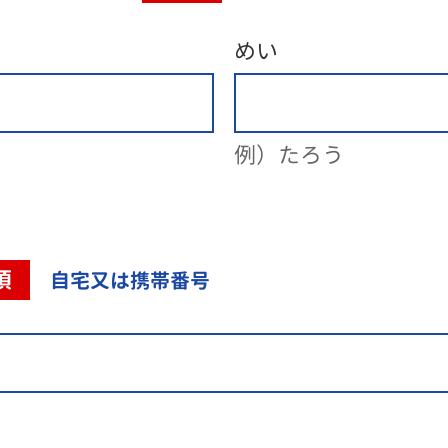
めい
例）たろう
須
自宅又は携帯番号