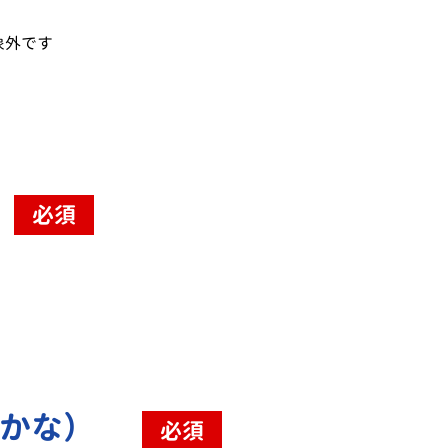
象外です
必須
（かな）
必須