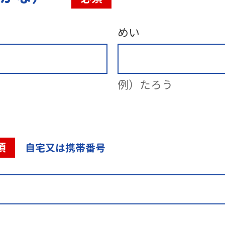
めい
例）たろう
須
自宅又は携帯番号