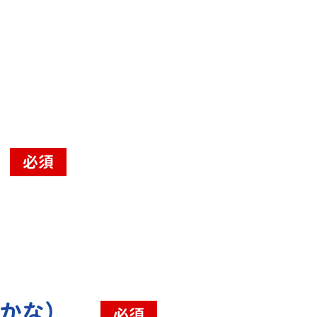
必須
（かな）
必須