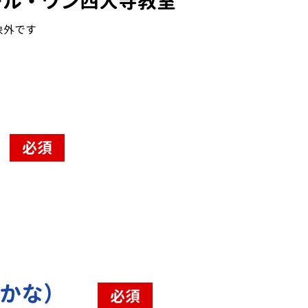
ール・ワン西大寺教室
象外です
必須
（かな）
必須