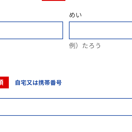
めい
例）たろう
須
自宅又は携帯番号