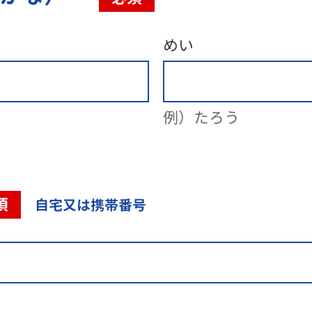
めい
例）たろう
須
自宅又は携帯番号