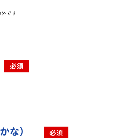
象外です
必須
（かな）
必須