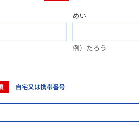
めい
例）たろう
須
自宅又は携帯番号