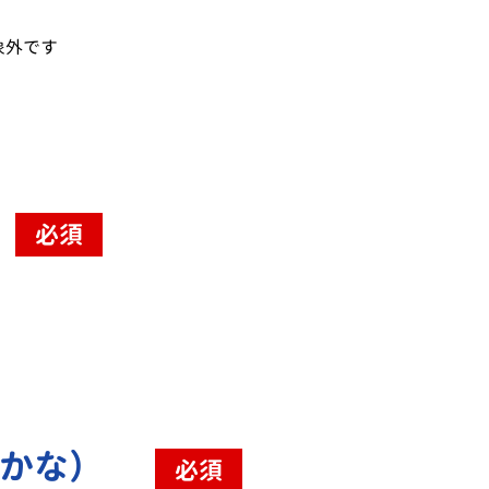
象外です
必須
（かな）
必須