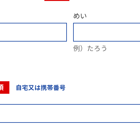
めい
例）たろう
須
自宅又は携帯番号