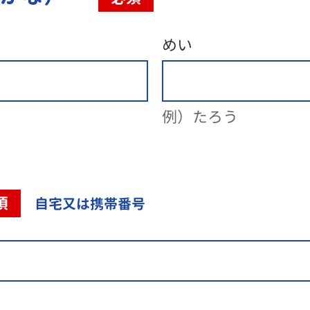
めい
例）たろう
須
自宅又は携帯番号