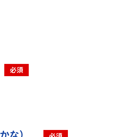
必須
（かな）
必須