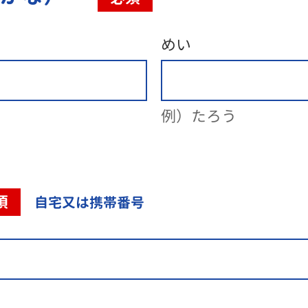
めい
例）たろう
須
自宅又は携帯番号