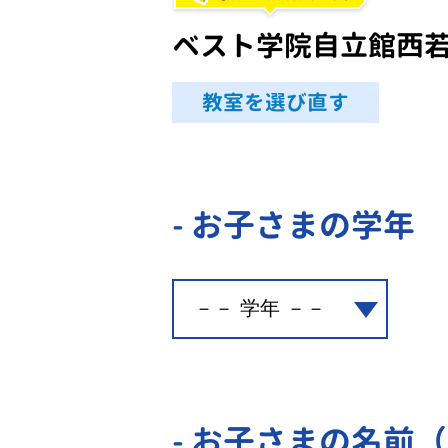
ベスト学院自立館西
教室を選び直す
- お子さまの学年
- お子さまの名前