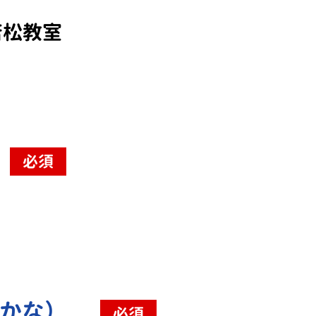
若松教室
必須
（かな）
必須