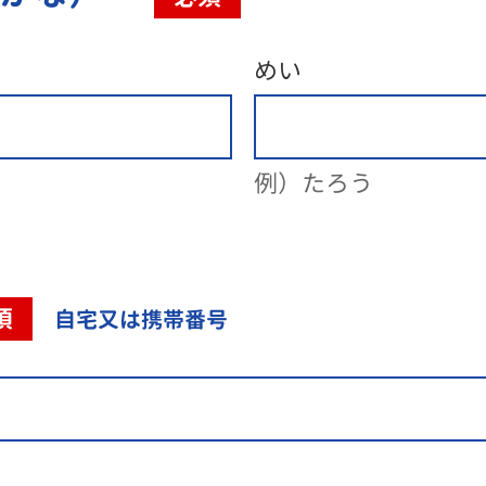
めい
例）たろう
須
自宅又は携帯番号