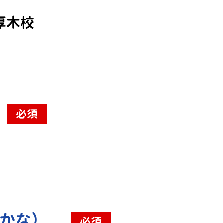
厚木校
必須
（かな）
必須