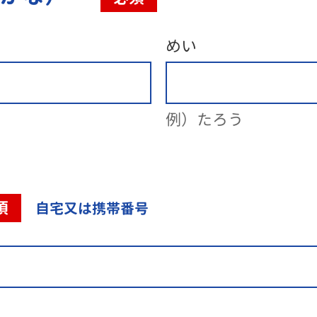
めい
例）たろう
須
自宅又は携帯番号