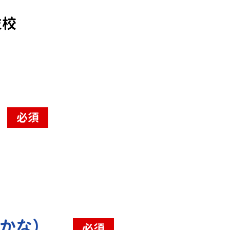
並校
必須
（かな）
必須