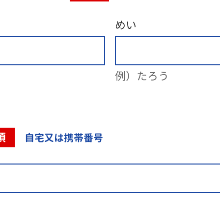
めい
例）たろう
須
自宅又は携帯番号