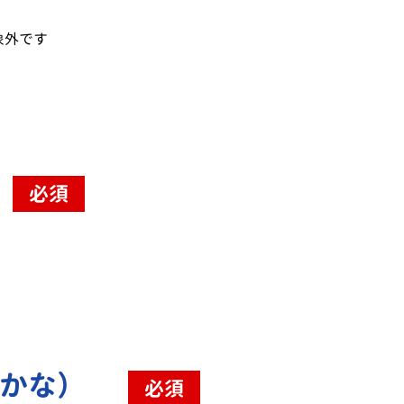
象外です
必須
（かな）
必須