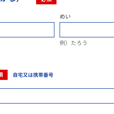
めい
例）たろう
須
自宅又は携帯番号