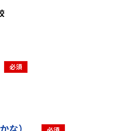
校
必須
（かな）
必須