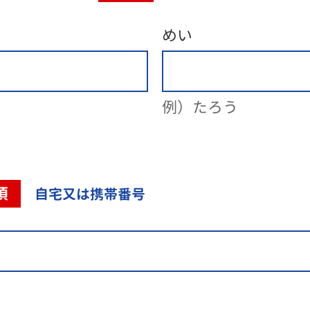
めい
例）たろう
須
自宅又は携帯番号