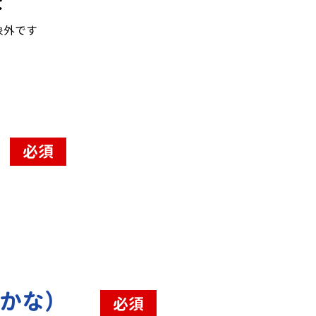
校
象外です
必須
（かな）
必須