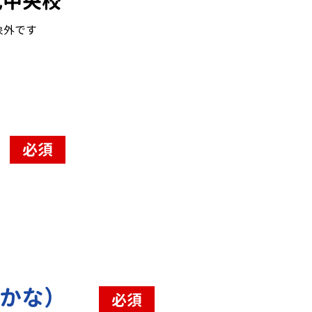
代中央校
象外です
必須
（かな）
必須