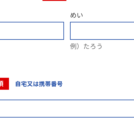
めい
例）たろう
須
自宅又は携帯番号