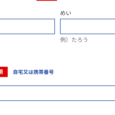
めい
例）たろう
須
自宅又は携帯番号