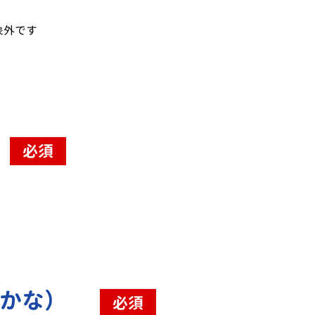
象外です
必須
（かな）
必須