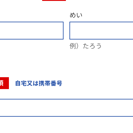
めい
例）たろう
須
自宅又は携帯番号