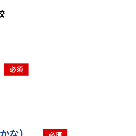
校
必須
（かな）
必須