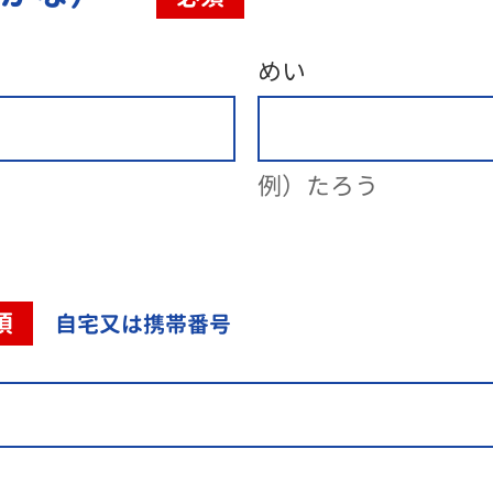
めい
例）たろう
須
自宅又は携帯番号