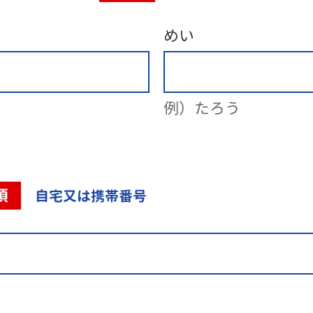
めい
例）たろう
須
自宅又は携帯番号