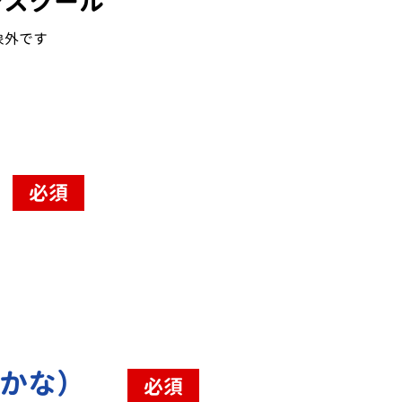
ンスクール
象外です
必須
（かな）
必須