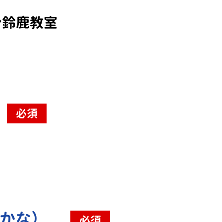
ン鈴鹿教室
必須
（かな）
必須