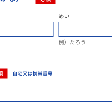
めい
例）たろう
須
自宅又は携帯番号