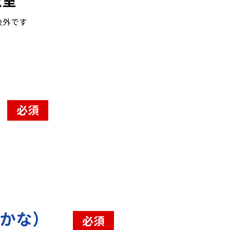
教室
象外です
必須
（かな）
必須