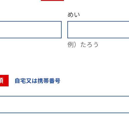
めい
例）たろう
須
自宅又は携帯番号