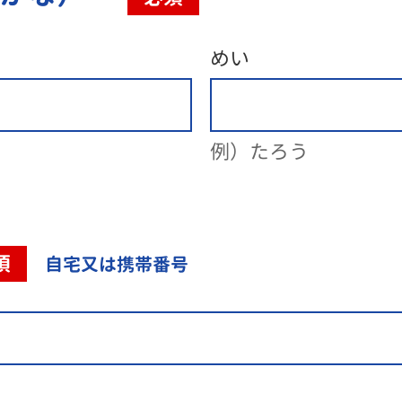
めい
例）たろう
須
自宅又は携帯番号