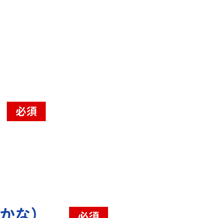
必須
（かな）
必須