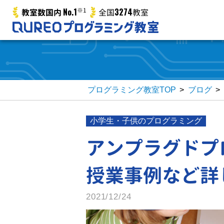
No.1
※1
3274
教室数国内
全国
教室
プログラミング教室TOP
>
ブログ
>
小学生・子供のプログラミング
アンプラグドプ
授業事例など詳
2021/12/24