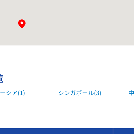
覧
ーシア(1)
シンガポール(3)
中