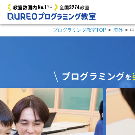
No.1
※1
3274
教室数国内
全国
教室
プログラミング教室TOP
>
海外
>
中
プログラミング
を