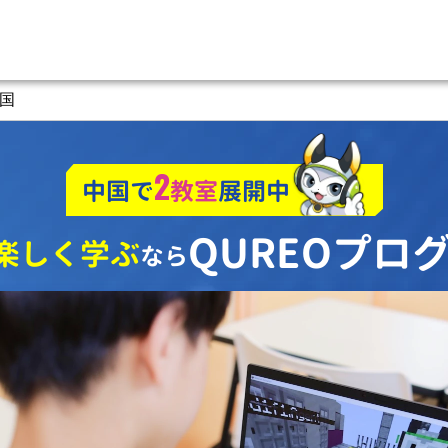
国
2
中国で
教室
展開中
QUREOプロ
楽しく学ぶ
なら