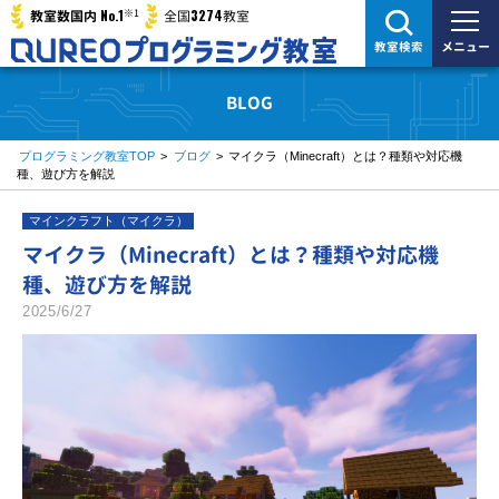
※1
No.1
3274
教室数国内
全国
教室
メニュー
教室検索
BLOG
プログラミング教室TOP
>
ブログ
>
マイクラ（Minecraft）とは？種類や対応機
種、遊び方を解説
マインクラフト（マイクラ）
マイクラ（Minecraft）とは？種類や対応機
種、遊び方を解説
2025/6/27