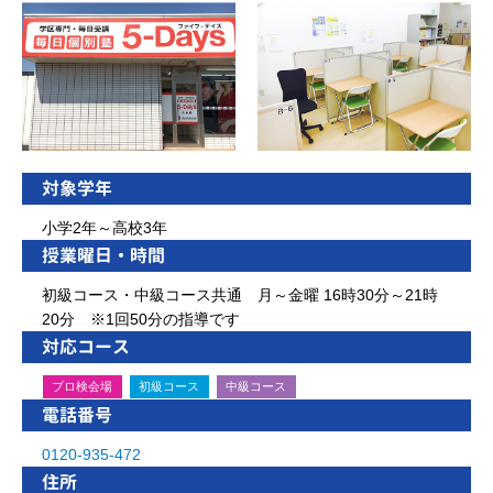
対象学年
小学2年～高校3年
授業曜日・時間
初級コース・中級コース共通 月～金曜 16時30分～21時
20分 ※1回50分の指導です
対応コース
プロ検会場
初級コース
中級コース
電話番号
0120-935-472
住所