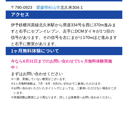
〒790-0923
愛媛県
松山市
北久米304-1
アクセス
伊予鉄横河原線北久米駅から県道334号を西に370m進みま
すと右手にセブンイレブン、左手にDCMダイキが1つ目の
信号があります。その信号を左にまがり170mほど進みます
と右手に教室があります。
1ヶ月無料体験について
今なら8月31日までのお問い合わせで1ヶ月無料体験実施
中！
まずはお問い合わせください
※
一部、実施していない教室がございます。
※
1ヶ月無料体験は、7月・8月・9月のいずれかでご参加いただけます。
※
お問い合わせいただいたタイミングによっては、ご参加いただけない場合がござ
います。
※
実施回数は教室により異なります。詳しくは各教室へお問い合わせください。