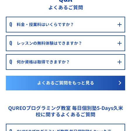
総合学習塾てっぺき土居田教室
よくあるご質問
伊予鉄郡中線 土居田駅 約500m
総合学習塾てっぺき三津浜教室
料金・授業料はいくらですか？
伊予鉄高浜線 山西駅 約900m
学習塾RabbitFoot
レッスンの無料体験はできますか？
木屋町から徒歩2分
明光義塾道後教室
何か資格は取得できますか？
最寄り駅は、伊予鉄市内電車の道後温泉駅または南町
進学ゼミ BeStyle道後教室
よくあるご質問をもっと見る
湯渡町郵便局徒歩1分
QUREOプログラミング教室 毎日個別塾5-Days久米
校に関するよくあるご質問