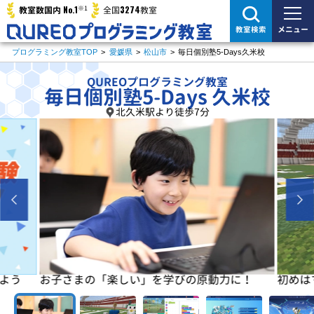
※1
No.1
3274
教室数国内
全国
教室
メニュー
教室検索
プログラミング教室TOP
>
愛媛県
>
松山市
>
毎日個別塾5-Days久米校
QUREOプログラミング教室
毎日個別塾5-Days 久米校
北久米駅より徒歩7分
よう
お子さまの「楽しい」を学びの原動力に！
初めは