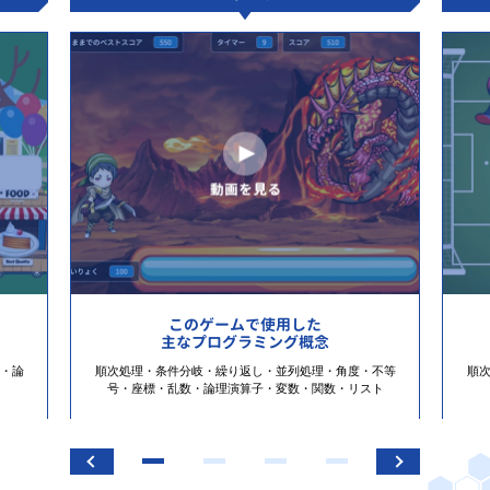
このゲームで使用した
主なプログラミング概念
・論
順次処理・条件分岐・繰り返し・並列処理・角度・不等
順
号・座標・乱数・論理演算子・変数・関数・リスト