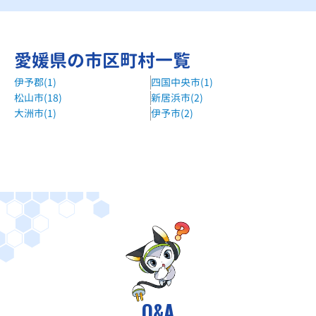
山西駅から約2km、徒歩約25分
毎日個別塾5-Days桑原校
愛媛県の市区町村一覧
勝山町駅から車で5分 SOLATOセルフ樽味SS向かい
伊予郡(1)
四国中央市(1)
毎日個別塾5-Days勝山校
松山市(18)
新居浜市(2)
伊予鉄道本町線本町四丁目駅から徒歩2分
大洲市(1)
伊予市(2)
自立学習RED松山教室
JR予讃線「松山駅」より 徒歩5分！
個別指導WAM松山南斎院校
伊予鉄バス 高岡天神前バス停 そば
さくら学習塾松山校
東長戸4丁目交差点、ローソンさんを目印にお進みくださ
い。
miki未来塾小野教室
伊予鉄横河原線梅本駅徒歩２分
Q&A