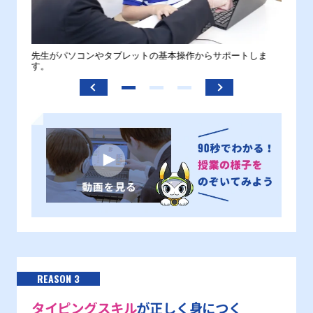
。
先生がパソコンやタブレットの基本操作からサポートしま
わから
す。
REASON 3
タイピングスキル
が正しく身につく