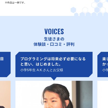
※作品は一例です。
VOICES
生徒さまの
体験談・口コミ・評判
目
プログラミングは将来必ず必要になる
楽
と思い、はじめました。
か
小学5年生 A.K.さんとお父様
小学