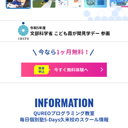
令和5年度
文部科学省 こども霞が関見学デー 参画
今なら
1ヶ月無料！
簡単
今すぐ
無料体験へ
申込
INFORMATION
QUREOプログラミング教室
毎日個別塾5-Days久米校のスクール情報