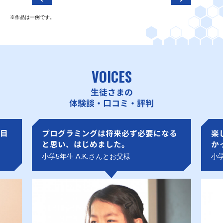
※作品は一例です。
VOICES
生徒さまの
体験談・口コミ・評判
目
プログラミングは将来必ず必要になる
楽
と思い、はじめました。
か
小学5年生 A.K.さんとお父様
小学