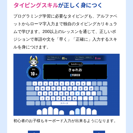
タイピングスキル
が正しく身につく
プログラミング学習に必要なタイピングも、アルファベ
ットからローマ字入力まで独自のタイピングカリキュラ
ムで学びます。200以上のレッスンを通じて、正しいポ
ジションで単語や文を「早く」「正確に」入力するスキ
ルを身につけます。
す。
初心者のお子様もキーボード入力が出来るようになります。
正しい
ます。