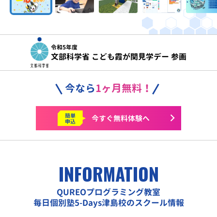
令和5年度
文部科学省 こども霞が関見学デー 参画
今なら
1ヶ月無料！
簡単
今すぐ
無料体験へ
申込
INFORMATION
QUREOプログラミング教室
毎日個別塾5-Days津島校のスクール情報