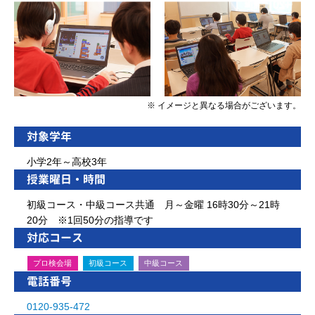
※ イメージと異なる場合がございます。
対象学年
小学2年～高校3年
授業曜日・時間
初級コース・中級コース共通 月～金曜 16時30分～21時
20分 ※1回50分の指導です
対応コース
プロ検会場
初級コース
中級コース
電話番号
0120-935-472