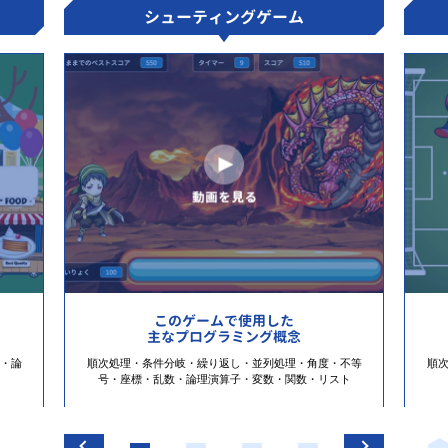
シューティングゲーム
このゲームで使用した
主なプログラミング概念
・論
順次処理・条件分岐・繰り返し・並列処理・角度・不等
順
号・座標・乱数・論理演算子・変数・関数・リスト