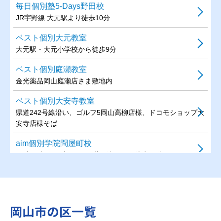
毎日個別塾5-Days野田校
JR宇野線 大元駅より徒歩10分
ベスト個別大元教室
大元駅・大元小学校から徒歩9分
ベスト個別庭瀬教室
金光薬品岡山庭瀬店さま敷地内
ベスト個別大安寺教室
県道242号線沿い、ゴルフ5岡山高柳店様、ドコモショップ大
安寺店様そば
aim個別学院問屋町校
JR山陽本線(岡山～三原) 北長瀬駅より徒歩10分
京進の個別指導スクール・ワン津島教室
中鉄バス 西坂入口バス停 すぐ
岡山市の区一覧