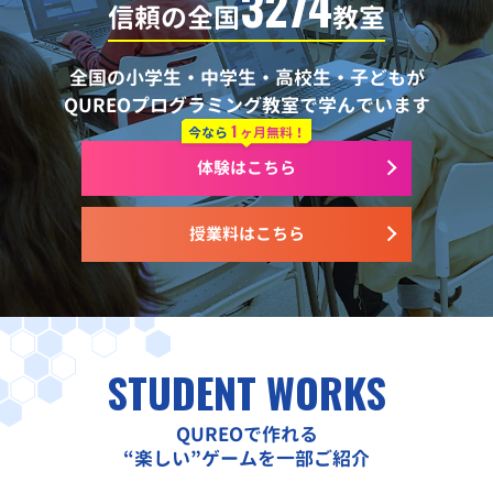
3274
信頼の全国
教室
全国の小学生・中学生・高校生・子どもが
QUREOプログラミング教室で学んでいます
1
今なら
ヶ月無料！
体験はこちら
授業料はこちら
STUDENT WORKS
QUREOで作れる
“楽しい”ゲームを一部ご紹介