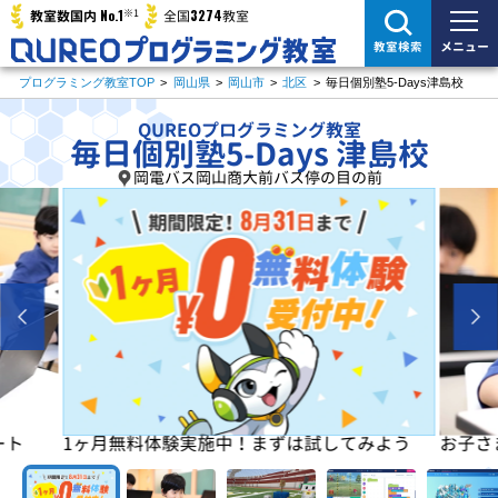
※1
No.1
3274
教室数国内
全国
教室
メニュー
教室検索
プログラミング教室TOP
>
岡山県
>
岡山市
>
北区
>
毎日個別塾5-Days津島校
QUREOプログラミング教室
毎日個別塾5-Days 津島校
岡電バス岡山商大前バス停の目の前
よう
お子さまの「楽しい」を学びの原動力に！
初めは