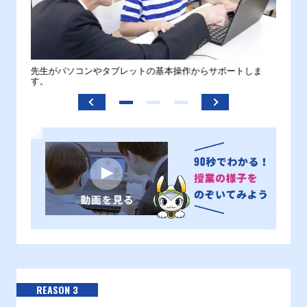
。
先生がパソコンやタブレットの基本操作からサポートしま
わから
す。
REASON 3