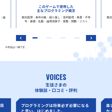
このゲームで使用した
主なプログラミング概念
・論
順次処理・条件分岐・繰り返し・並列処理・角度・不等
順
号・座標・乱数・論理演算子・変数・関数・リスト
※作品は一例です。
VOICES
生徒さまの
体験談・口コミ・評判
目
プログラミングは将来必ず必要になる
楽
と思い、はじめました。
か