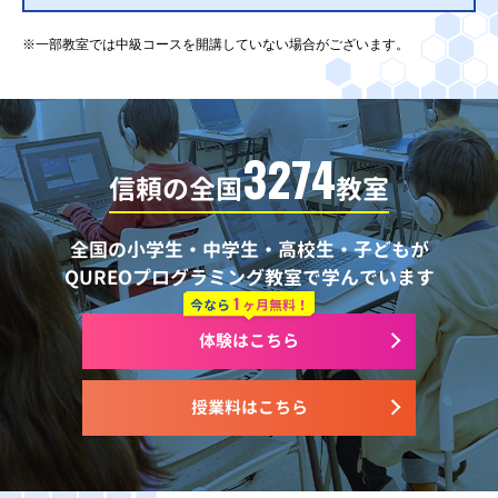
※一部教室では中級コースを開講していない場合がございます。
3274
信頼の全国
教室
全国の小学生・中学生・高校生・子どもが
QUREOプログラミング教室で学んでいます
1
今なら
ヶ月無料！
体験はこちら
授業料はこちら