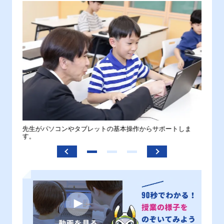
。
先生がパソコンやタブレットの基本操作からサポートしま
わから
す。