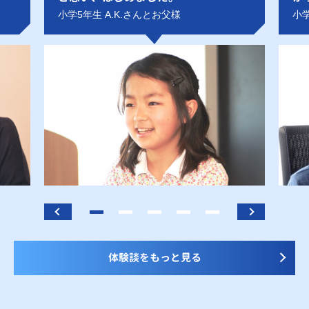
小学5年生 A.K.さんとお父様
小学
体験談をもっと見る