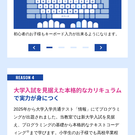
す。
初心者のお子様もキーボード入力が出来るようになります。
正しい
ます。
REASON 4
大学入試を見据えた本格的なカリキュラム
で実力が身につく
2025年から大学入学共通テスト「情報」にてプログラミ
ングが出題されました。当教室では新大学入試を見据
え、プログラミングの基礎から本格的なテキストコーデ
※
ィング
まで学びます。小学生のお子様でも高校卒業程