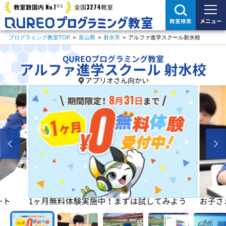
※1
No.1
3274
教室数国内
全国
教室
メニュー
教室検索
プログラミング教室TOP
>
富山県
>
射水市
>
アルファ進学スクール射水校
QUREOプログラミング教室
アルファ進学スクール 射水校
アプリオさん向かい
よう
お子さまの「楽しい」を学びの原動力に！
初めは