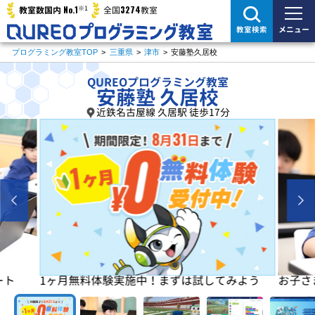
※1
No.1
3274
教室数国内
全国
教室
メニュー
教室検索
プログラミング教室TOP
>
三重県
>
津市
>
安藤塾久居校
QUREOプログラミング教室
安藤塾 久居校
近鉄名古屋線 久居駅 徒歩17分
よう
お子さまの「楽しい」を学びの原動力に！
初めは