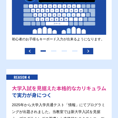
す。
初心者のお子様もキーボード入力が出来るようになります。
正しい
ます。
REASON 4
大学入試を見据えた本格的なカリキュラム
で実力が身につく
2025年から大学入学共通テスト「情報」にてプログラミ
ングが出題されました。当教室では新大学入試を見据