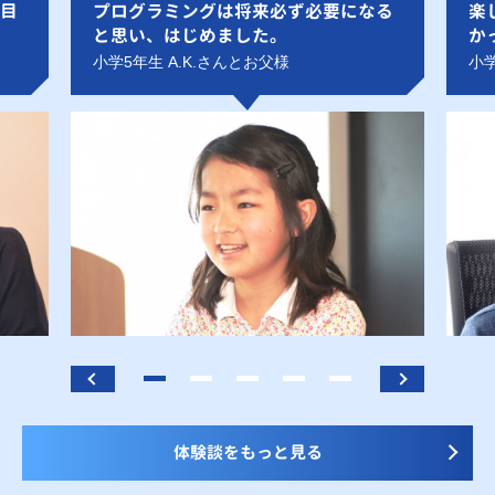
目
プログラミングは将来必ず必要になる
楽
と思い、はじめました。
か
小学5年生 A.K.さんとお父様
小学
体験談をもっと見る