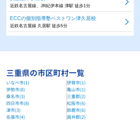
近鉄名古屋線、JR紀伊本線 津駅 徒歩1分
ECCの個別指導塾ベストワン津久居校
近鉄名古屋線 久居駅 徒歩5分
三重県の市区町村一覧
いなべ市(1)
伊賀市(1)
伊勢市(8)
亀山市(1)
桑名市(3)
三重郡(2)
四日市市(8)
松阪市(6)
津市(3)
鈴鹿市(6)
名張市(4)
員弁郡(2)