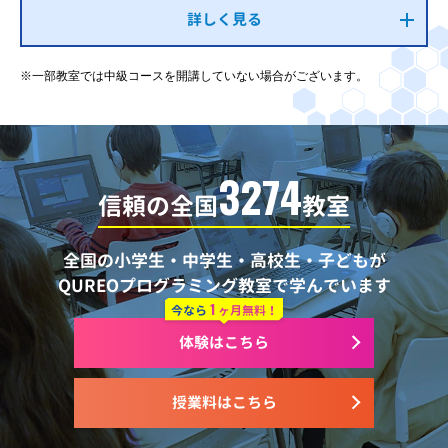
詳しく見る
※一部教室では中級コースを開講していない場合がございます。
3274
信頼の全国
教室
全国の小学生・中学生・高校生・子どもが
QUREOプログラミング教室で学んでいます
1
今なら
ヶ月無料！
体験はこちら
授業料はこちら