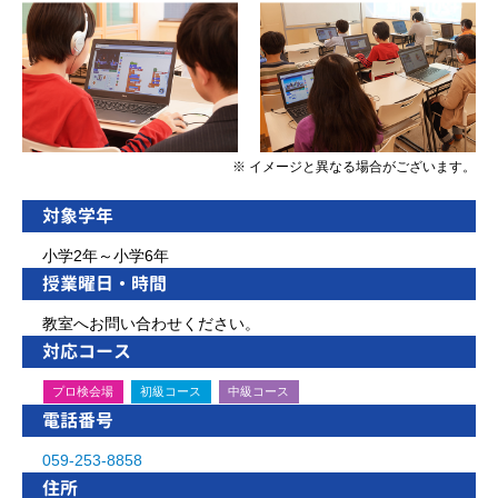
※ イメージと異なる場合がございます。
対象学年
小学2年～小学6年
授業曜日・時間
教室へお問い合わせください。
対応コース
プロ検会場
初級コース
中級コース
電話番号
059-253-8858
住所