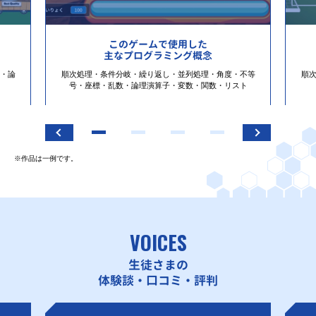
このゲームで使用した
主なプログラミング概念
・論
順次処理・条件分岐・繰り返し・並列処理・角度・不等
順
号・座標・乱数・論理演算子・変数・関数・リスト
※作品は一例です。
VOICES
生徒さまの
体験談・口コミ・評判