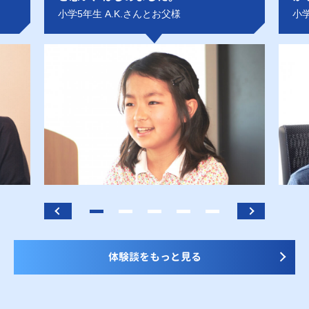
小学5年生 A.K.さんとお父様
小学
体験談をもっと見る