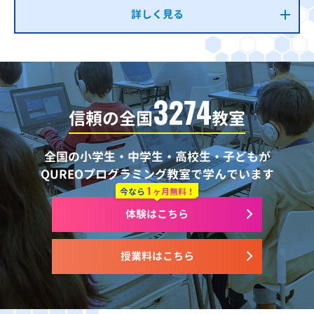
詳しく見る
3274
信頼の全国
教室
全国の小学生・中学生・高校生・子どもが
QUREOプログラミング教室で学んでいます
1
今なら
ヶ月無料！
体験はこちら
授業料はこちら