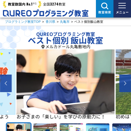
※1
No.1
3274
教室数国内
全国
教室
メニュー
教室検索
プログラミング教室TOP
>
香川県
>
丸亀市
>
ベスト個別飯山教室
QUREOプログラミング教室
ベスト個別 飯山教室
メルカドール丸亀敷地内
よう
お子さまの「楽しい」を学びの原動力に！
初めは