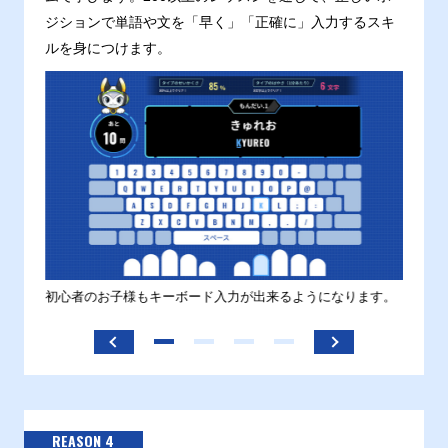
ジションで単語や文を「早く」「正確に」入力するスキ
ルを身につけます。
す。
初心者のお子様もキーボード入力が出来るようになります。
正しい
ます。
REASON 4