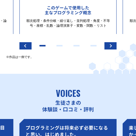
このゲームで使用した
主なプログラミング概念
・論
順次処理・条件分岐・繰り返し・並列処理・角度・不等
順
号・座標・乱数・論理演算子・変数・関数・リスト
※作品は一例です。
VOICES
生徒さまの
体験談・口コミ・評判
目
プログラミングは将来必ず必要になる
楽
と思い、はじめました。
か