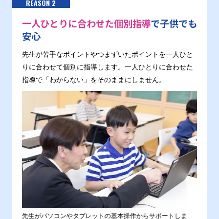
REASON 2
一人ひとりに合わせた個別指導
で子供でも
安心
先生が苦手なポイントやつまずいたポイントを一人ひと
りに合わせて個別に指導します。一人ひとりに合わせた
指導で「わからない」をそのままにしません。
。
先生がパソコンやタブレットの基本操作からサポートしま
わから