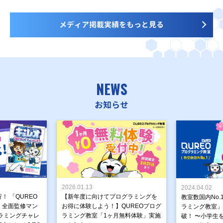
メディア掲載実績をもっと見る
NEWS
お知らせ
2026.01.13
2024.04.02
！ 「QUREO
【新年度に向けてプログラミングを
教室数国内No.
」全面監修マン
お得に体験しよう！】QUREOプログ
ラミング教室」が
ラミングチャレ
ラミング教室「1ヶ月無料体験」実施
破！ 〜小学生