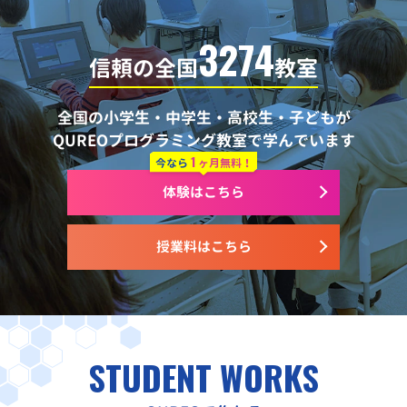
3274
信頼の全国
教室
全国の小学生・中学生・高校生・子どもが
QUREOプログラミング教室で学んでいます
1
今なら
ヶ月無料！
体験はこちら
授業料はこちら
STUDENT WORKS