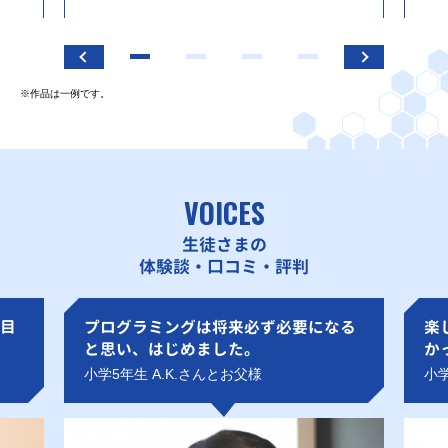
※作品は一例です。
VOICES
生徒さまの
体験談・口コミ・評判
目
プログラミングは将来必ず必要になる
楽
と思い、はじめました。
か
小学5年生 A.K.さんとお父様
小学