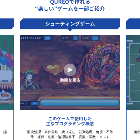
QUREOで作れる
“楽しい”ゲームを一部ご紹介
シューティングゲーム
このゲームで使用した
主なプログラミング概念
・論
順次処理・条件分岐・繰り返し・並列処理・角度・不等
順
号・座標・乱数・論理演算子・変数・関数・リスト