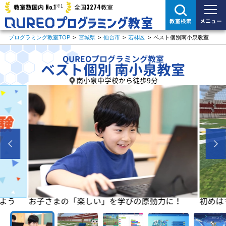
※1
No.1
3274
教室数国内
全国
教室
メニュー
教室検索
プログラミング教室TOP
>
宮城県
>
仙台市
>
若林区
>
ベスト個別南小泉教室
QUREOプログラミング教室
ベスト個別 南小泉教室
南小泉中学校から徒歩9分
よう
お子さまの「楽しい」を学びの原動力に！
初めは