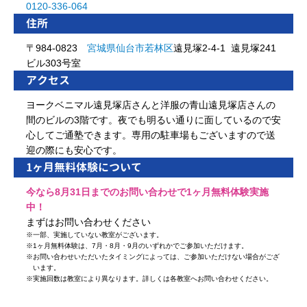
0120-336-064
住所
〒984-0823
宮城県
仙台市
若林区
遠見塚2-4-1 遠見塚241
ビル303号室
アクセス
ヨークベニマル遠見塚店さんと洋服の青山遠見塚店さんの
間のビルの3階です。夜でも明るい通りに面しているので安
心してご通塾できます。専用の駐車場もございますので送
迎の際にも安心です。
1ヶ月無料体験について
今なら8月31日までのお問い合わせで1ヶ月無料体験実施
中！
まずはお問い合わせください
※
一部、実施していない教室がございます。
※
1ヶ月無料体験は、7月・8月・9月のいずれかでご参加いただけます。
※
お問い合わせいただいたタイミングによっては、ご参加いただけない場合がござ
います。
※
実施回数は教室により異なります。詳しくは各教室へお問い合わせください。