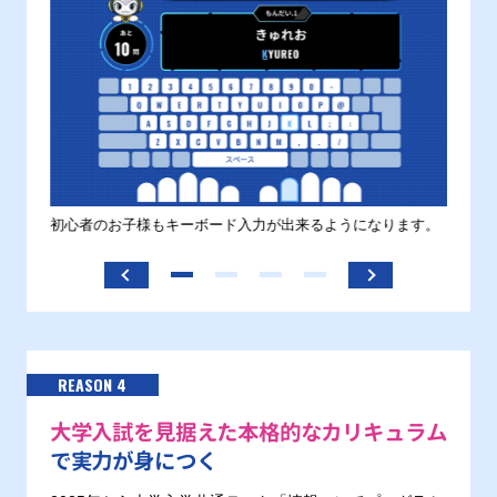
す。
初心者のお子様もキーボード入力が出来るようになります。
正しい
ます。
REASON 4
大学入試を見据えた本格的なカリキュラム
で実力が身につく