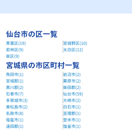
明光義塾河原町教室
地下鉄南北線河原町駅徒歩5分
明光義塾仙台沖野教室
仙台市の区一覧
沖野小学校より徒歩3分
青葉区(19)
宮城野区(10)
個別教室のアップル五橋駅前教室
若林区(9)
太白区(12)
地下鉄南２・荒町方面口から1分
泉区(9)
宮城県の市区町村一覧
角田市(1)
岩沼市(2)
宮城郡(1)
栗原市(2)
黒川郡(2)
柴田郡(2)
石巻市(7)
仙台市(59)
多賀城市(3)
大崎市(2)
東松島市(2)
白石市(1)
名取市(8)
亘理郡(1)
塩竈市(1)
登米市(1)
遠田郡(1)
塩釜市(1)