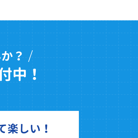
んか？
付中！
て楽しい！