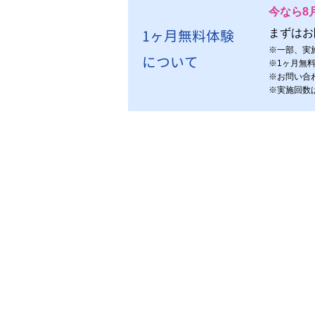
今なら8
1ヶ月無料体験
まずはお
※
一部、実
について
※
1ヶ月無
※
お問い合
※
実施回数