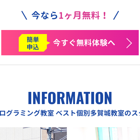
今なら
1ヶ月無料！
簡単
今すぐ
無料体験へ
申込
INFORMATION
プログラミング教室
ベスト個別多賀城教室のス