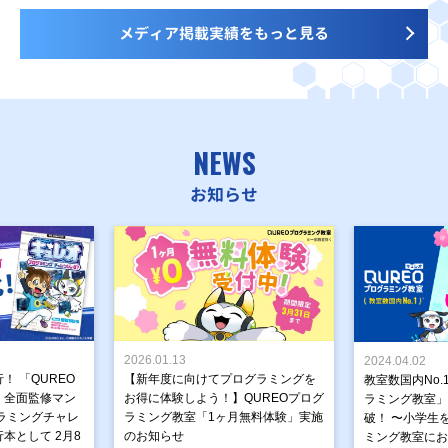
メディア掲載実績をもっと見る
NEWS
お知らせ
2026.01.13
2024.04.02
！ 「QUREO
【新年度に向けてプログラミングを
教室数国内No.
」全面監修マン
お得に体験しよう！】QUREOプログ
ラミング教室」が
ラミングチャレ
ラミング教室「1ヶ月無料体験」実施
破！ 〜小学生
本として 2月8
のお知らせ
ミング教室にお