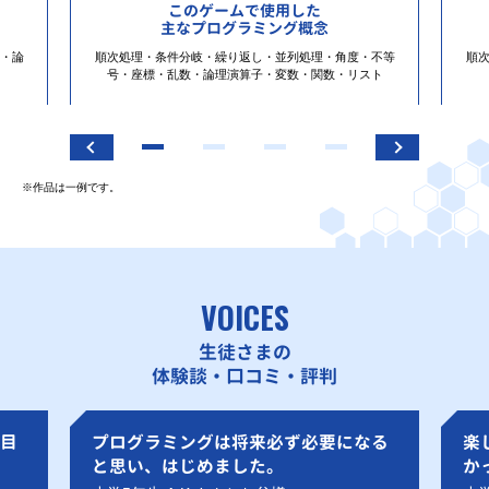
このゲームで使用した
主なプログラミング概念
・論
順次処理・条件分岐・繰り返し・並列処理・角度・不等
順
号・座標・乱数・論理演算子・変数・関数・リスト
※作品は一例です。
VOICES
生徒さまの
体験談・口コミ・評判
目
プログラミングは将来必ず必要になる
楽
と思い、はじめました。
か