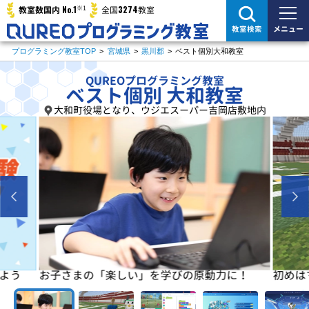
※1
No.1
3274
教室数国内
全国
教室
メニュー
教室検索
プログラミング教室TOP
>
宮城県
>
黒川郡
>
ベスト個別大和教室
QUREOプログラミング教室
ベスト個別 大和教室
大和町役場となり、ウジエスーパー吉岡店敷地内
よう
お子さまの「楽しい」を学びの原動力に！
初めは