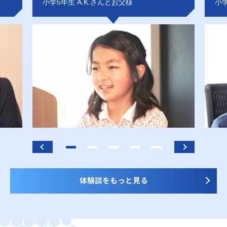
小学5年生 A.K.さんとお父様
小学
体験談をもっと見る