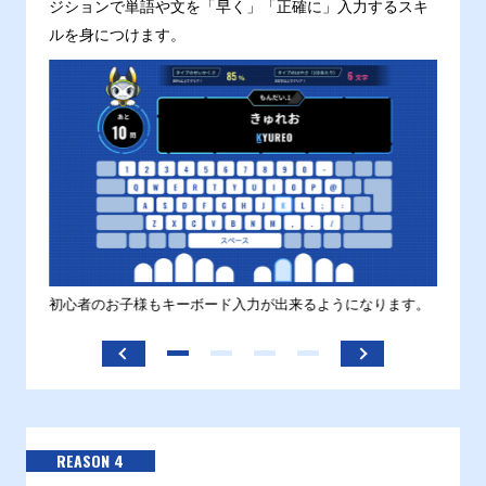
ジションで単語や文を「早く」「正確に」入力するスキ
ルを身につけます。
す。
初心者のお子様もキーボード入力が出来るようになります。
正しい
ます。
REASON 4