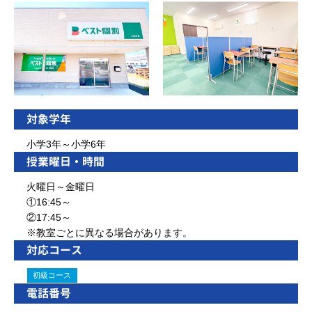
対象学年
小学3年～小学6年
授業曜日・時間
火曜日～金曜日
①16:45～
②17:45～
※教室ごとに異なる場合があります。
対応コース
初級コース
電話番号